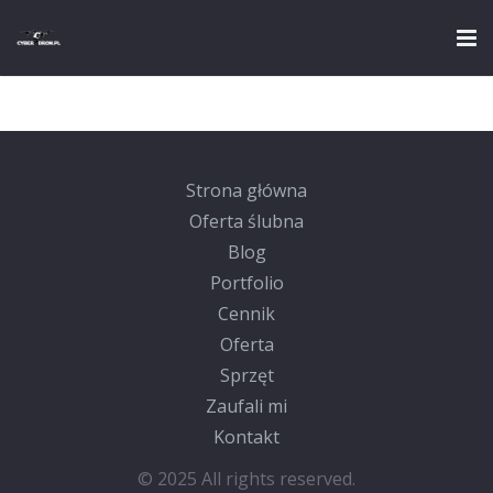
Strona główna
Oferta ślubna
Strona główna
Blog
Oferta ślubna
Blog
Portfolio
Portfolio
Cennik
Cennik
Oferta
Oferta
Sprzęt
Sprzęt
Zaufali mi
Kontakt
Zaufali mi
© 2025 All rights reserved.