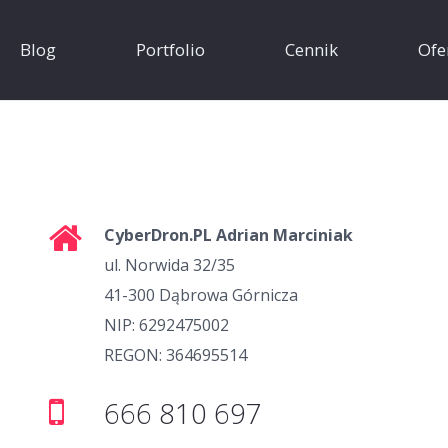
Blog
Portfolio
Cennik
Ofe
CyberDron.PL Adrian Marciniak
ul. Norwida 32/35
41-300 Dąbrowa Górnicza
NIP: 6292475002
REGON: 364695514
666 810 697