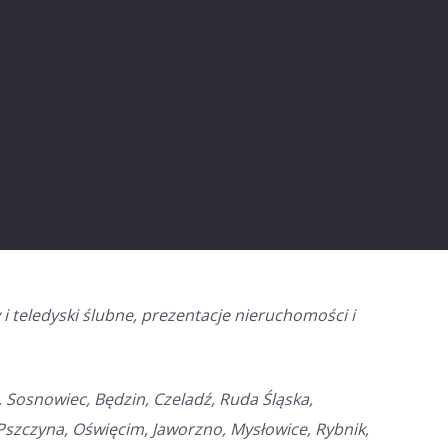
 i teledyski ślubne, prezentacje nieruchomości i
 Sosnowiec, Będzin, Czeladź, Ruda Śląska,
 Pszczyna, Oświęcim, Jaworzno, Mysłowice, Rybnik,