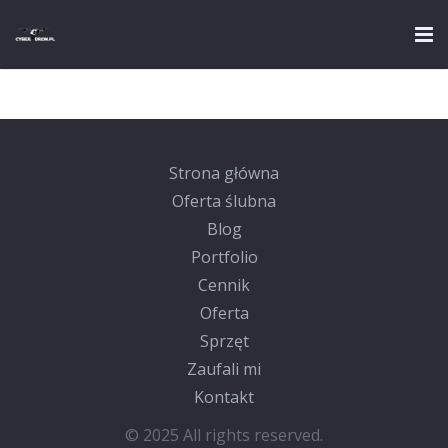
Strona główna
Oferta ślubna
Strona główna
Blog
Oferta ślubna
Blog
Portfolio
Portfolio
Cennik
Cennik
Oferta
Oferta
Sprzęt
Sprzęt
Zaufali mi
Kontakt
Zaufali mi
© 2025 All rights reserved.