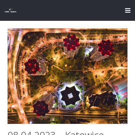
Strona główna
Oferta ślubna
Blog
Portfolio
Cennik
Oferta
Sprzęt
Zaufali mi
08.04.2023 – Katowice